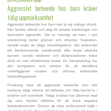
Aggressivt beteende hos barn kräver
tidig uppmärksamhet
Aggressivt beteende hos barn kan ta sig många uttryck,
från fysiska utbrott och slag till verbala kränkningar och
destruktivt agerande. Det är naturligt att barn i viss
utsträckning testar gränser och uttrycker frustration,
särskilt under de tidiga utvecklingsåren. När beteendet
blir återkommande, eskalerande eller börjar påverka
barnets sociala relationer och skolprestationer krävs
dock en mer strukturerad insats. En barnpsykolog har
den kompetens som behövs för att identifiera
underliggande orsaker och utforma individuella
behandlingsplaner.
Forskning visar att aggressivt beteende som inte
hanteras tidigt riskerar att befästas och följa barnet in i
tonåren och vuxenlivet. Tidiga insatser har däremot visat
sig vara mycket effektiva för att bryta negativa
beteendemönster. Genom att söka professionell hjälp i