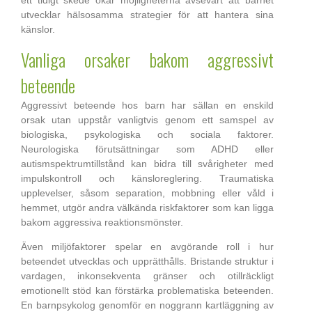
ett tidigt skede ökar möjligheterna avsevärt att barnet
utvecklar hälsosamma strategier för att hantera sina
känslor.
Vanliga orsaker bakom aggressivt
beteende
Aggressivt beteende hos barn har sällan en enskild
orsak utan uppstår vanligtvis genom ett samspel av
biologiska, psykologiska och sociala faktorer.
Neurologiska förutsättningar som ADHD eller
autismspektrumtillstånd kan bidra till svårigheter med
impulskontroll och känsloreglering. Traumatiska
upplevelser, såsom separation, mobbning eller våld i
hemmet, utgör andra välkända riskfaktorer som kan ligga
bakom aggressiva reaktionsmönster.
Även miljöfaktorer spelar en avgörande roll i hur
beteendet utvecklas och upprätthålls. Bristande struktur i
vardagen, inkonsekventa gränser och otillräckligt
emotionellt stöd kan förstärka problematiska beteenden.
En barnpsykolog genomför en noggrann kartläggning av