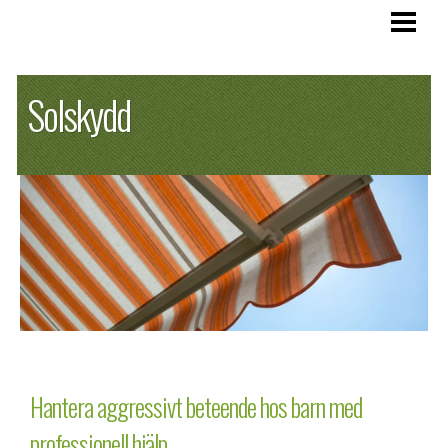
SOLSKYDD
Solskydd
VÄLJA MARKIS
LAGA MARKIS
SEGELTAK
BLOGG
Hantera aggressivt beteende hos barn med
professionell hjälp