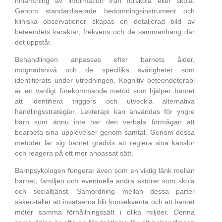
inhämtning av information från förskola eller skola.
Genom standardiserade bedömningsinstrument och
kliniska observationer skapas en detaljerad bild av
beteendets karaktär, frekvens och de sammanhang där
det uppstår.
Behandlingen anpassas efter barnets ålder,
mognadsnivå och de specifika svårigheter som
identifierats under utredningen. Kognitiv beteendeterapi
är en vanligt förekommande metod som hjälper barnet
att identifiera triggers och utveckla alternativa
handlingsstrategier. Lekterapi kan användas för yngre
barn som ännu inte har den verbala förmågan att
bearbeta sina upplevelser genom samtal. Genom dessa
metoder lär sig barnet gradvis att reglera sina känslor
och reagera på ett mer anpassat sätt.
Barnpsykologen fungerar även som en viktig länk mellan
barnet, familjen och eventuella andra aktörer som skola
och socialtjänst. Samordning mellan dessa parter
säkerställer att insatserna blir konsekventa och att barnet
möter samma förhållningssätt i olika miljöer. Denna