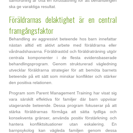
samordning är ofta en förutsättning för att behandlingen
ska ge varaktiga resultat.
Föräldrarnas delaktighet är en central
framgångsfaktor
Behandling av aggressivt beteende hos barn innefattar
nästan alltid ett aktivt arbete med föräldrarna eller
vårdnadshavarna. Föräldrastöd och föräldraträning utgör
centrala komponenter i de flesta evidensbaserade
behandlingsprogram. Genom strukturerad vägledning
utvecklar föräldrarna strategier för att bemöta barnets
beteende på ett sätt som minskar konflikter och stärker
den positiva relationen.
Program som Parent Management Training har visat sig
vara särskilt effektiva för familjer där barn uppvisar
utagerande beteende. Dessa program fokuserar på att
stärka föräldrarnas förmåga att sätta tydliga och
konsekventa gränser, använda positiv förstärkning och
hantera konfliktsituationer utan eskalering. En
barnpsykolog kan vägleda familjen genom dessa