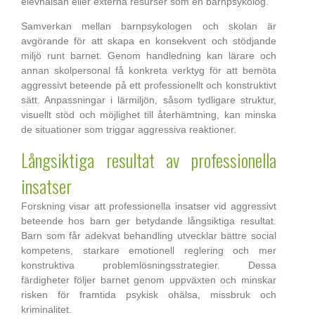
elevhälsan eller externa resurser som en barnpsykolog.
Samverkan mellan barnpsykologen och skolan är
avgörande för att skapa en konsekvent och stödjande
miljö runt barnet. Genom handledning kan lärare och
annan skolpersonal få konkreta verktyg för att bemöta
aggressivt beteende på ett professionellt och konstruktivt
sätt. Anpassningar i lärmiljön, såsom tydligare struktur,
visuellt stöd och möjlighet till återhämtning, kan minska
de situationer som triggar aggressiva reaktioner.
Långsiktiga resultat av professionella
insatser
Forskning visar att professionella insatser vid aggressivt
beteende hos barn ger betydande långsiktiga resultat.
Barn som får adekvat behandling utvecklar bättre social
kompetens, starkare emotionell reglering och mer
konstruktiva problemlösningsstrategier. Dessa
färdigheter följer barnet genom uppväxten och minskar
risken för framtida psykisk ohälsa, missbruk och
kriminalitet.