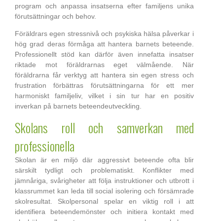
program och anpassa insatserna efter familjens unika
förutsättningar och behov.
Föräldrars egen stressnivå och psykiska hälsa påverkar i
hög grad deras förmåga att hantera barnets beteende.
Professionellt stöd kan därför även innefatta insatser
riktade mot föräldrarnas eget välmående. När
föräldrarna får verktyg att hantera sin egen stress och
frustration förbättras förutsättningarna för ett mer
harmoniskt familjeliv, vilket i sin tur har en positiv
inverkan på barnets beteendeutveckling.
Skolans roll och samverkan med
professionella
Skolan är en miljö där aggressivt beteende ofta blir
särskilt tydligt och problematiskt. Konflikter med
jämnåriga, svårigheter att följa instruktioner och utbrott i
klassrummet kan leda till social isolering och försämrade
skolresultat. Skolpersonal spelar en viktig roll i att
identifiera beteendemönster och initiera kontakt med