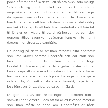
jobba hårt för att hålla detta i ett så bra skick som möjligt.
Saker och ting går, helt enkelt, sönder i ett hus och för
varje skada man kan förhindra innan den blir akut – ja,
då sparar man också några kronor. Det kräver viss
händighet att äga ett hus och dessutom så tar det väldigt
mycket tid i anspråk att hela tiden underhålla allt från tak
till fönster och vidare till panel på huset – tid som den
genomsnittlige svenske husägaren kanske inte har i
dagens mer stressade samhälle.
En lösning på detta är att man försöker hitta alternativ
som inte kräver samma underhåll och där man som
husägare trots detta kan räkna med samma höga
kvalitet. Ett bra exempel på detta gäller fönster och här
kan vi säga att du äger ett hus där du har vanliga trä av
furu monterade – den vanligaste lösningen i Sverige –
och att du, förutsatt att du agerar korrekt, varje år tar
loss fönstren för att slipa, putsa och måla dem.
Du gör detta av den anledningen att fönstren slits –
särskilt under vintern – och att trä är ett levande material
som man måste ta hand om. Underhållet är både