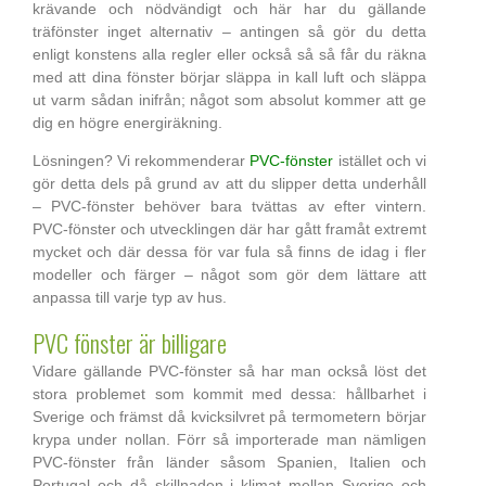
krävande och nödvändigt och här har du gällande
träfönster inget alternativ – antingen så gör du detta
enligt konstens alla regler eller också så så får du räkna
med att dina fönster börjar släppa in kall luft och släppa
ut varm sådan inifrån; något som absolut kommer att ge
dig en högre energiräkning.
Lösningen? Vi rekommenderar
PVC-fönster
istället och vi
gör detta dels på grund av att du slipper detta underhåll
– PVC-fönster behöver bara tvättas av efter vintern.
PVC-fönster och utvecklingen där har gått framåt extremt
mycket och där dessa för var fula så finns de idag i fler
modeller och färger – något som gör dem lättare att
anpassa till varje typ av hus.
PVC fönster är billigare
Vidare gällande PVC-fönster så har man också löst det
stora problemet som kommit med dessa: hållbarhet i
Sverige och främst då kvicksilvret på termometern börjar
krypa under nollan. Förr så importerade man nämligen
PVC-fönster från länder såsom Spanien, Italien och
Portugal och då skillnaden i klimat mellan Sverige och