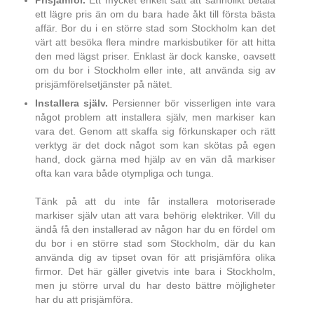
Prisjämför.
Ett mycket enkelt sätt att sannolikt betala
ett lägre pris än om du bara hade åkt till första bästa
affär. Bor du i en större stad som Stockholm kan det
värt att besöka flera mindre markisbutiker för att hitta
den med lägst priser. Enklast är dock kanske, oavsett
om du bor i Stockholm eller inte, att använda sig av
prisjämförelsetjänster på nätet.
Installera själv.
Persienner bör visserligen inte vara
något problem att installera själv, men markiser kan
vara det. Genom att skaffa sig förkunskaper och rätt
verktyg är det dock något som kan skötas på egen
hand, dock gärna med hjälp av en vän då markiser
ofta kan vara både otympliga och tunga.
Tänk på att du inte får installera motoriserade
markiser själv utan att vara behörig elektriker. Vill du
ändå få den installerad av någon har du en fördel om
du bor i en större stad som Stockholm, där du kan
använda dig av tipset ovan för att prisjämföra olika
firmor. Det här gäller givetvis inte bara i Stockholm,
men ju större urval du har desto bättre möjligheter
har du att prisjämföra.