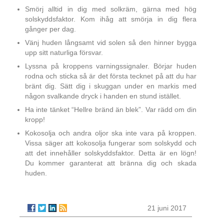
Smörj alltid in dig med solkräm, gärna med hög
solskyddsfaktor. Kom ihåg att smörja in dig flera
gånger per dag.
Vänj huden långsamt vid solen så den hinner bygga
upp sitt naturliga försvar.
Lyssna på kroppens varningssignaler. Börjar huden
rodna och sticka så är det första tecknet på att du har
bränt dig. Sätt dig i skuggan under en markis med
någon svalkande dryck i handen en stund istället.
Ha inte tänket “Hellre bränd än blek”. Var rädd om din
kropp!
Kokosolja och andra oljor ska inte vara på kroppen.
Vissa säger att kokosolja fungerar som solskydd och
att det innehåller solskyddsfaktor. Detta är en lögn!
Du kommer garanterat att bränna dig och skada
huden.
21 juni 2017