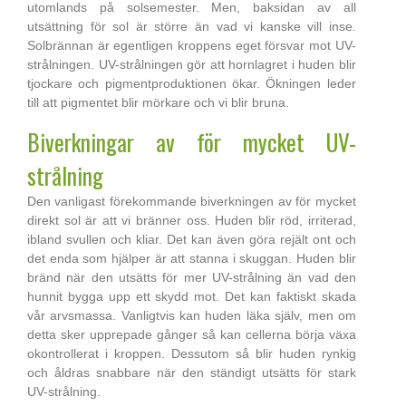
utomlands på solsemester. Men, baksidan av all
utsättning för sol är större än vad vi kanske vill inse.
Solbrännan är egentligen kroppens eget försvar mot UV-
strålningen. UV-strålningen gör att hornlagret i huden blir
tjockare och pigmentproduktionen ökar. Ökningen leder
till att pigmentet blir mörkare och vi blir bruna.
Biverkningar av för mycket UV-
strålning
Den vanligast förekommande biverkningen av för mycket
direkt sol är att vi bränner oss. Huden blir röd, irriterad,
ibland svullen och kliar. Det kan även göra rejält ont och
det enda som hjälper är att stanna i skuggan. Huden blir
bränd när den utsätts för mer UV-strålning än vad den
hunnit bygga upp ett skydd mot. Det kan faktiskt skada
vår arvsmassa. Vanligtvis kan huden läka själv, men om
detta sker upprepade gånger så kan cellerna börja växa
okontrollerat i kroppen. Dessutom så blir huden rynkig
och åldras snabbare när den ständigt utsätts för stark
UV-strålning.