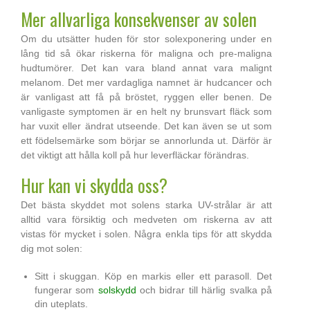
Mer allvarliga konsekvenser av solen
Om du utsätter huden för stor solexponering under en
lång tid så ökar riskerna för maligna och pre-maligna
hudtumörer. Det kan vara bland annat vara malignt
melanom. Det mer vardagliga namnet är hudcancer och
är vanligast att få på bröstet, ryggen eller benen. De
vanligaste symptomen är en helt ny brunsvart fläck som
har vuxit eller ändrat utseende. Det kan även se ut som
ett födelsemärke som börjar se annorlunda ut. Därför är
det viktigt att hålla koll på hur leverfläckar förändras.
Hur kan vi skydda oss?
Det bästa skyddet mot solens starka UV-strålar är att
alltid vara försiktig och medveten om riskerna av att
vistas för mycket i solen. Några enkla tips för att skydda
dig mot solen:
Sitt i skuggan. Köp en markis eller ett parasoll. Det
fungerar som
solskydd
och bidrar till härlig svalka på
din uteplats.