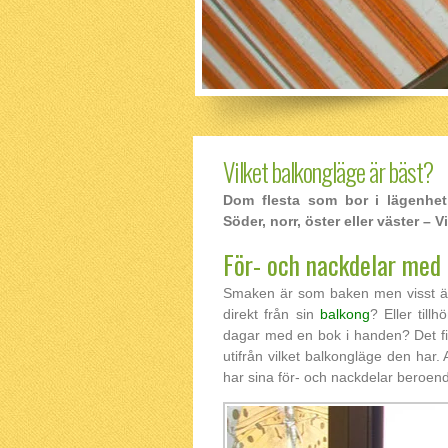
Vilket balkongläge är bäst?
Dom flesta som bor i lägenhet 
Söder, norr, öster eller väster – 
För- och nackdelar med 
Smaken är som baken men visst är 
direkt från sin
balkong
? Eller til
dagar med en bok i handen? Det f
utifrån vilket balkongläge den har. 
har sina för- och nackdelar beroend