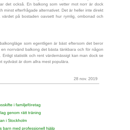
drar det också. En balkong som vetter mot norr är dock
ch minst efterfrågade alternativet. Det är heller inte direkt
 värdet på bostaden oavsett hur rymlig, ombonad och
et balkongläge som egentligen är bäst eftersom det beror
 en norrvänd balkong det bästa tänkbara och för någon
. Enligt statistik och rent värdemässigt kan man dock se
amt sydväst är dom allra mest populära.
28 nov. 2019
sskifte i familjeföretag
lag genom rätt träning
ttan i Stockholm
 barn med professionell hjälp