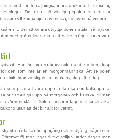
ionen med i en försäljningsannons brukar det bli rusning
anledningar. Det är alltså väldigt populärt och det är
den som vill kunna njuta av en solglimt även på vintern.
också en fördel att kunna utnyttja solens stålar så mycket
h den med gröna fingrar kan ett balkongläge i söder vara
ulärt
 sydväst. Här får man njuta av solen under eftermiddag
el för den som inte är en morgonmänniska. Att se solen
 en utsikt man verkligen kan njuta av, dag efter dag.
 som gillar att vara uppe i ottan kan en balkong mot
n se hur solen går upp på morgonen och kanske vill man
ta värmen slår till. Solen passerar lagom till lunch vilket
balkong utan att det blir allt för varmt.
lar
n skymta både solens uppgång och nedgång, något som
. Däremot få man inget direkt solljus under dagen men